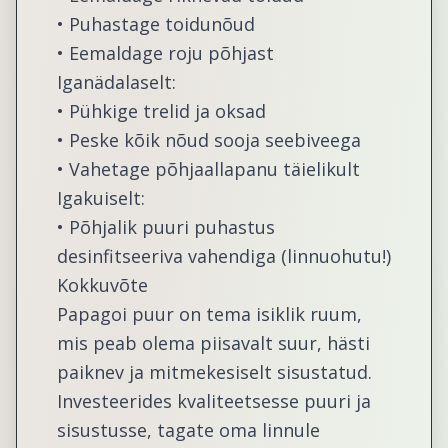
• Puhastage toidunõud
• Eemaldage roju põhjast
Iganädalaselt:
• Pühkige trelid ja oksad
• Peske kõik nõud sooja seebiveega
• Vahetage põhjaallapanu täielikult
Igakuiselt:
• Põhjalik puuri puhastus
desinfitseeriva vahendiga (linnuohutu!)
Kokkuvõte
Papagoi puur on tema isiklik ruum,
mis peab olema piisavalt suur, hästi
paiknev ja mitmekesiselt sisustatud.
Investeerides kvaliteetsesse puuri ja
sisustusse, tagate oma linnule