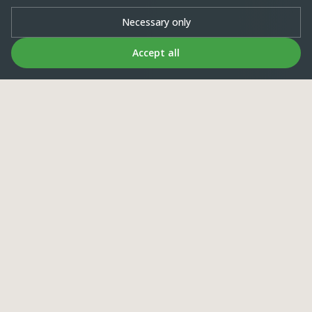
Necessary only
Accept all
Papagoi Keskus
Life full of colours and voices
Estonia's first Parrot Centre, running since 2015. Come
meet our colourful family and experience something
special!