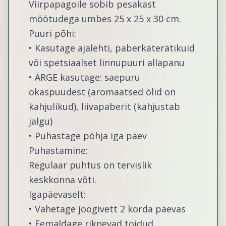
Viirpapagoile sobib pesakast
mõõtudega umbes 25 x 25 x 30 cm.
Puuri põhi:
• Kasutage ajalehti, paberkäterätikuid
või spetsiaalset linnupuuri allapanu
• ÄRGE kasutage: saepuru
okaspuudest (aromaatsed õlid on
kahjulikud), liivapaberit (kahjustab
jalgu)
• Puhastage põhja iga päev
Puhastamine:
Regulaar puhtus on tervislik
keskkonna võti.
Igapäevaselt:
• Vahetage joogivett 2 korda päevas
• Eemaldage riknevad toidud