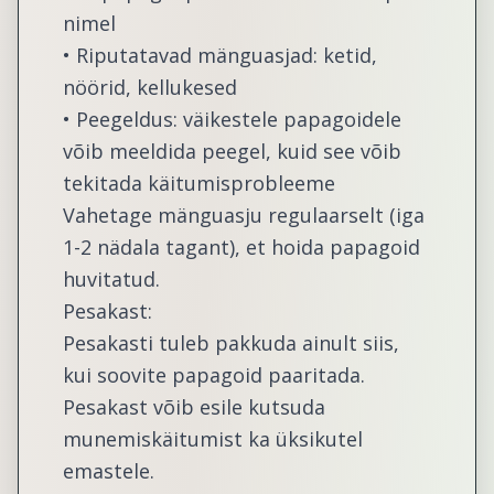
nimel
• Riputatavad mänguasjad: ketid,
nöörid, kellukesed
• Peegeldus: väikestele papagoidele
võib meeldida peegel, kuid see võib
tekitada käitumisprobleeme
Vahetage mänguasju regulaarselt (iga
1-2 nädala tagant), et hoida papagoid
huvitatud.
Pesakast:
Pesakasti tuleb pakkuda ainult siis,
kui soovite papagoid paaritada.
Pesakast võib esile kutsuda
munemiskäitumist ka üksikutel
emastele.