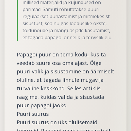
millised materjalid ja kujundused on
parimad. Samuti rõhutatakse puuri
regulaarset puhastamist ja mitmekesist
sisustust, sealhulgas looduslike okste,
toidunõude ja mänguasjade kasutamist,
et tagada papagoi õnnelik ja tervislik elu.
Papagoi puur on tema kodu, kus ta
veedab suure osa oma ajast. Õige
puuri valik ja sisustamine on äärmiselt
oluline, et tagada linnule mugav ja
turvaline keskkond. Selles artiklis
räägime, kuidas valida ja sisustada
puur papagoi jaoks.
Puuri suurus
Puuri suurus on üks olulisemaid
tegureid. Papagoi peab saama vabalt