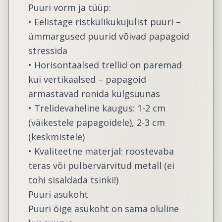
Puuri vorm ja tüüp:
• Eelistage ristkülikukujulist puuri –
ümmargused puurid võivad papagoid
stressida
• Horisontaalsed trellid on paremad
kui vertikaalsed – papagoid
armastavad ronida külgsuunas
• Trelidevaheline kaugus: 1-2 cm
(väikestele papagoidele), 2-3 cm
(keskmistele)
• Kvaliteetne materjal: roostevaba
teras või pulbervärvitud metall (ei
tohi sisaldada tsinki!)
Puuri asukoht
Puuri õige asukoht on sama oluline