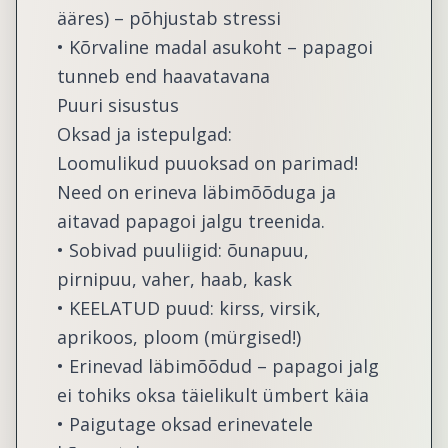
ääres) – põhjustab stressi
• Kõrvaline madal asukoht – papagoi
tunneb end haavatavana
Puuri sisustus
Oksad ja istepulgad:
Loomulikud puuoksad on parimad!
Need on erineva läbimõõduga ja
aitavad papagoi jalgu treenida.
• Sobivad puuliigid: õunapuu,
pirnipuu, vaher, haab, kask
• KEELATUD puud: kirss, virsik,
aprikoos, ploom (mürgised!)
• Erinevad läbimõõdud – papagoi jalg
ei tohiks oksa täielikult ümbert käia
• Paigutage oksad erinevatele