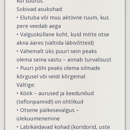
kui suurus.
Sobivad asukohad:
• Elutuba või muu aktiivne ruum, kus
pere veedab aega
• Valgusküllane koht, kuid mitte otse
akna ääres (vältida läbivõtteid)
• Vähemalt üks puuri sein peaks
olema seina vastu – annab turvalisust
• Puuri põhi peaks olema silmade
kõrgusel või veidi kõrgemal
Vältige:
• Köök – aurused ja keedunõud
(teflonpannid!) on ohtlikud
• Otsene päikesevalgus –
ülekuumenemine
• Läbikäidavad kohad (koridorid, uste