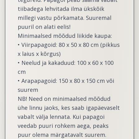
tiibadega lehvitada ilma ükskõik
millegi vastu põrkamata. Suuremal
puuril on alati eelis!
Minimaalsed mõõdud liikide kaupa:
• Viirpapagoid: 80 x 50 x 80 cm (pikkus
x laius x kõrgus)
• Neelud ja kakaduud: 100 x 60 x 100
cm
• Arapapagoid: 150 x 80 x 150 cm või
suurem
NB! Need on minimaalsed mõõdud
ühe linnu jaoks, kes saab igapäevaselt
vabalt välja lennata. Kui papagoi
veedab puuri rohkem aega, peaks
puur olema märgatavalt suurem.