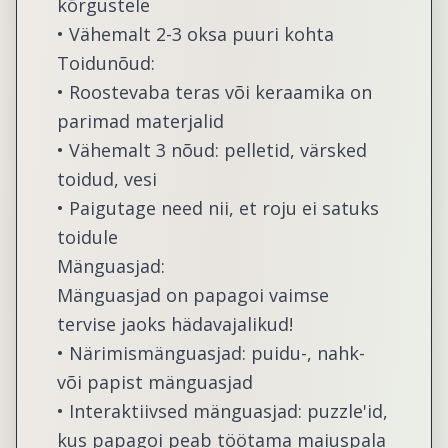
kõrgustele
• Vähemalt 2-3 oksa puuri kohta
Toidunõud:
• Roostevaba teras või keraamika on
parimad materjalid
• Vähemalt 3 nõud: pelletid, värsked
toidud, vesi
• Paigutage need nii, et roju ei satuks
toidule
Mänguasjad:
Mänguasjad on papagoi vaimse
tervise jaoks hädavajalikud!
• Närimismänguasjad: puidu-, nahk-
või papist mänguasjad
• Interaktiivsed mänguasjad: puzzle'id,
kus papagoi peab töötama maiuspala